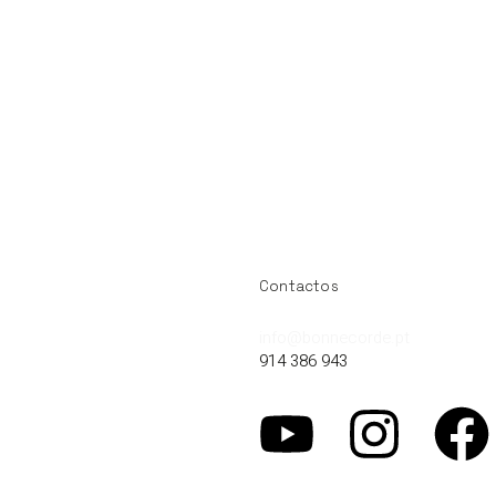
Contactos
info@bonnecorde.pt
914 386 943