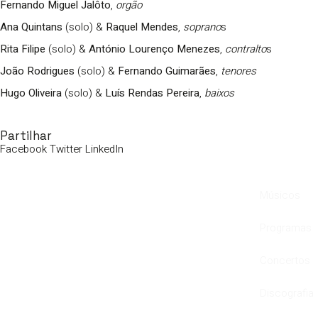
Fernando Miguel Jalôto
,
orgão
Ana Quintans
(solo) &
Raquel Mendes
,
soprano
s
Rita Filipe
(solo) &
António Lourenço Menezes
,
contralto
s
João Rodrigues
(solo) &
Fernando Guimarães
,
tenores
Hugo Oliveira
(solo) &
Luís Rendas Pereira
,
baixos
Partilhar
Facebook
Twitter
LinkedIn
Músicos
Programas
Concertos
Discografia