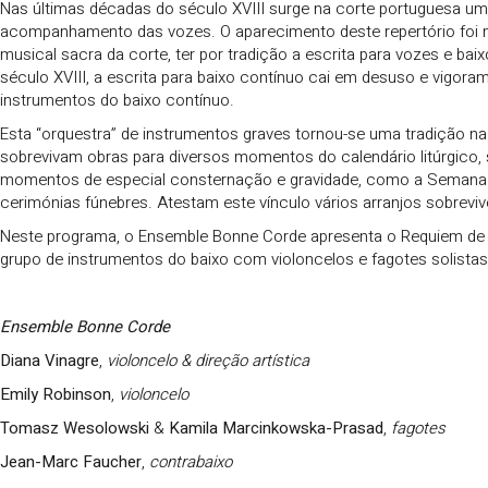
Nas últimas décadas do século XVIII surge na corte portuguesa uma 
acompanhamento das vozes. O aparecimento deste repertório foi mot
musical sacra da corte, ter por tradição a escrita para vozes e ba
século XVIII, a escrita para baixo contínuo cai em desuso e vigor
instrumentos do baixo contínuo.
Esta “orquestra” de instrumentos graves tornou-se uma tradição na
sobrevivam obras para diversos momentos do calendário litúrgico
momentos de especial consternação e gravidade, como a Semana S
cerimónias fúnebres. Atestam este vínculo vários arranjos sobrevi
Neste programa, o Ensemble Bonne Corde apresenta o Requiem de M
grupo de instrumentos do baixo com violoncelos e fagotes solist
Ensemble Bonne Corde
Diana Vinagre
,
violoncelo & direção artística
Emily Robinson
,
violoncelo
Tomasz Wesolowski
&
Kamila Marcinkowska-Prasad
,
fagotes
Jean-Marc Faucher
,
contrabaixo