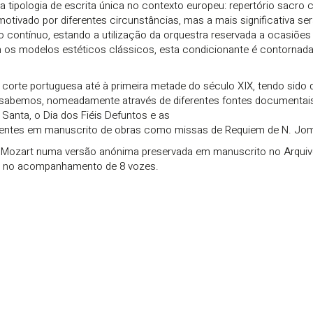
tipologia de escrita única no contexto europeu: repertório sacro c
ivado por diferentes circunstâncias, mas a mais significativa será
ixo contínuo, estando a utilização da orquestra reservada a ocasiõe
am os modelos estéticos clássicos, esta condicionante é contornad
 corte portuguesa até à primeira metade do século XIX, tendo sido 
, sabemos, nomeadamente através de diferentes fontes documentais
anta, o Dia dos Fiéis Defuntos e as
ventes em manuscrito de obras como missas de Requiem de N. Jommel
ozart numa versão anónima preservada em manuscrito no Arquivo M
as no acompanhamento de 8 vozes.