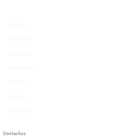
Músicos
Programas
Concertos
Discografia
Notícias
Galeria
Contactos
Contactos